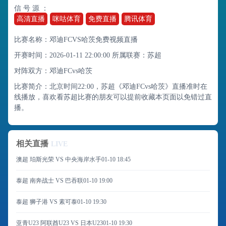
信 号 源 ：
高清直播
咪咕体育
免费直播
腾讯体育
比赛名称：邓迪FCVS哈茨免费视频直播
开赛时间：2026-01-11 22:00:00
所属联赛：
苏超
对阵双方：邓迪FCvs哈茨
比赛简介：北京时间22:00，苏超《邓迪FCvs哈茨》直播准时在
线播放，喜欢看苏超比赛的朋友可以提前收藏本页面以免错过直
播。
相关直播
LIVE
澳超 珀斯光荣 VS 中央海岸水手
01-10 18:45
泰超 南奔战士 VS 巴吞联
01-10 19:00
泰超 狮子港 VS 素可泰
01-10 19:30
亚青U23 阿联酋U23 VS 日本U23
01-10 19:30