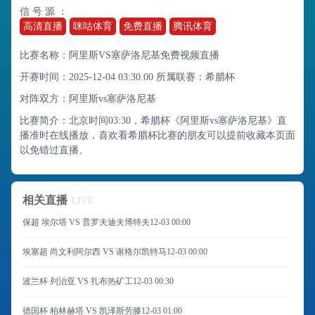
信 号 源 ：
高清直播
咪咕体育
免费直播
腾讯体育
比赛名称：阿里斯VS塞萨洛尼基免费视频直播
开赛时间：2025-12-04 03:30:00
所属联赛：
希腊杯
对阵双方：阿里斯vs塞萨洛尼基
比赛简介：北京时间03:30，希腊杯《阿里斯vs塞萨洛尼基》直
播准时在线播放，喜欢看希腊杯比赛的朋友可以提前收藏本页面
以免错过直播。
相关直播
LIVE
保超 埃尔塔 VS 普罗夫迪夫博特夫
12-03 00:00
埃塞超 尚文利阿尔西 VS 谢格尔凯特马
12-03 00:00
波兰杯 列治亚 VS 扎布热矿工
12-03 00:30
德国杯 柏林赫塔 VS 凯泽斯劳滕
12-03 01:00