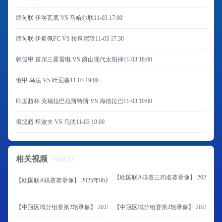
缅甸联 伊洛瓦底 VS 马哈尔联
11-03 17:00
缅甸联 伊斯佩FC VS 拉科尼联
11-03 17:30
韩篮甲 首尔三星雷电 VS 蔚山现代太阳神
11-03 18:00
俄甲 乌法 VS 叶尼塞
11-03 19:00
印度超杯 克瑞拉巴拉斯特斯 VS 海德拉巴
11-03 19:00
俄篮超 坦波夫 VS 乌法
11-03 19:00
相关视频
VIDEO
【欧国联A联赛三四名赛录像】 2025年06
【欧国联A联赛赛录像】 2025年06月09日 西班牙vs葡萄牙
【中冠区域分组赛第2轮录像】 2025年06月08日 山东球探vs延边体育学校
【中冠区域分组赛第2轮录像】 2025年06