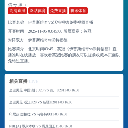
信 号 源 ：
高清直播
咪咕体育
免费直播
腾讯体育
比赛名称：伊普斯维奇VS沃特福德免费视频直播
开赛时间：2025-11-05 03:45:00
所属联赛：
英冠
对阵双方：伊普斯维奇vs沃特福德
比赛简介：北京时间03:45，英冠《伊普斯维奇vs沃特福德》直
播准时在线播放，喜欢看英冠比赛的朋友可以提前收藏本页面以
免错过直播。
相关直播
LIVE
全运男足 中国澳门U20 VS 四川U20
11-03 16:00
全运男足 浙江U20 VS 新疆U20
11-03 16:00
印尼超 杰帕拉 VS 马鲁特联
11-03 16:30
NBL(A) 墨尔本联 VS 悉尼国王
11-03 16:30