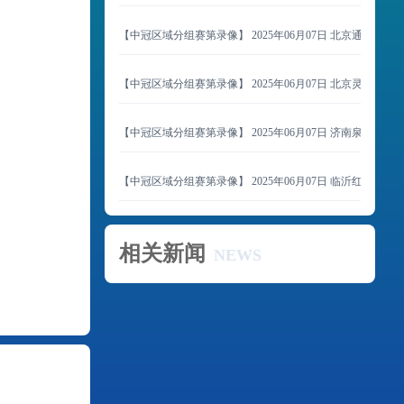
【中冠区域分组赛第录像】 2025年06月07日 北京通州鹏瑞
【中冠区域分组赛第录像】 2025年06月07日 北京灵动星空
【中冠区域分组赛第录像】 2025年06月07日 济南泉盛联合v
【中冠区域分组赛第录像】 2025年06月07日 临沂红箭vs山
相关新闻
NEWS