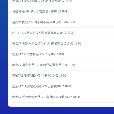
亚冠联2 麦克阿瑟FC VS 北京国安
10-02 15:45
马统杯 槟城U20 VS 吉隆坡U20
10-02 16:45
越南甲 同塔 VS 胡志明市足球俱乐部
10-02 17:00
NBL(A) 坎斯大班 VS 阿德莱德36人
10-02 17:30
韩女联 世宗龟尾女足 VS 华川KSPO女足
10-02 18:00
亚冠联2 东方体育会 VS 南定
10-02 18:00
韩女联 昌宁女足 VS 首尔亚马逊女足
10-02 18:00
亚冠联2 浦项制铁 VS 卡雅FC
10-02 18:00
亚冠联2 淡滨尼流浪者 VS 巴吞联
10-02 18:00
韩女联 现代制铁女足 VS 水原FCM女足
10-02 18:00