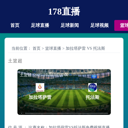
178直播
首页
足球直播
足球新闻
足球视频
篮
当前位置：
首页
>
篮球直播
>
加拉塔萨雷 VS 托法斯
土篮超
土篮超 2025-10-04 00:00:00
加拉塔萨雷
托法斯
信 号 源 ：
比赛名称：加拉塔萨雷VS托法斯免费视频直播